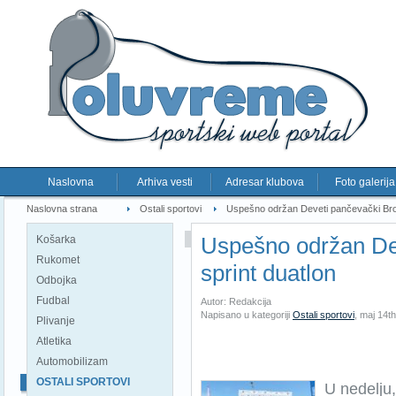
Naslovna
Arhiva vesti
Adresar klubova
Foto galerija
Naslovna strana
Ostali sportovi
Uspešno održan Deveti pančevački Bros
Uspešno održan De
Košarka
Rukomet
sprint duatlon
Odbojka
Fudbal
Autor: Redakcija
Napisano u kategoriji
Ostali sportovi
,
maj 14th
Plivanje
Atletika
Automobilizam
OSTALI SPORTOVI
U nedelju