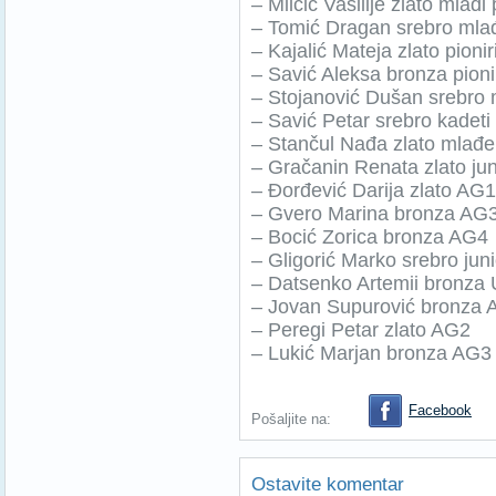
– Milčić Vasilije zlato mlađi 
– Tomić Dragan srebro mlađi
– Kajalić Mateja zlato pionir
– Savić Aleksa bronza pioni
– Stojanović Dušan srebro 
– Savić Petar srebro kadeti
– Stančul Nađa zlato mlađe
– Gračanin Renata zlato ju
– Đorđević Darija zlato AG1
– Gvero Marina bronza AG
– Bocić Zorica bronza AG4
– Gligorić Marko srebro juni
– Datsenko Artemii bronza
– Jovan Supurović bronza
– Peregi Petar zlato AG2
– Lukić Marjan bronza AG3
Facebook
Pošaljite na:
Ostavite komentar