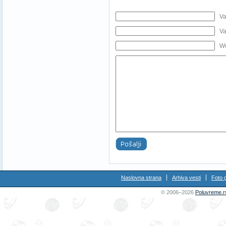
Va
Va
We
Naslovna strana
Arhiva vesti
Foto g
© 2006–2026
Poluvreme.r