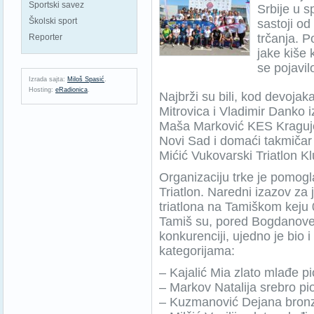
Sportski savez
Srbije u sp
Školski sport
sastoji od
trčanja. 
Reporter
jake kiše 
se pojavil
Izrada sajta:
Miloš Spasić
.
Hosting:
eRadionica
.
Najbrži su bili, kod devoja
Mitrovica i Vladimir Danko i
Maša Marković KES Kraguje
Novi Sad i domaći takmičar 
Mićić Vukovarski Triatlon Kl
Organizaciju trke je pomogl
Triatlon. Naredni izazov za 
triatlona na Tamiškom keju
Tamiš su, pored Bogdanove 
konkurenciji, ujedno je bio i 
kategorijama:
– Kajalić Mia zlato mlađe pi
– Markov Natalija srebro pi
– Kuzmanović Dejana bronz