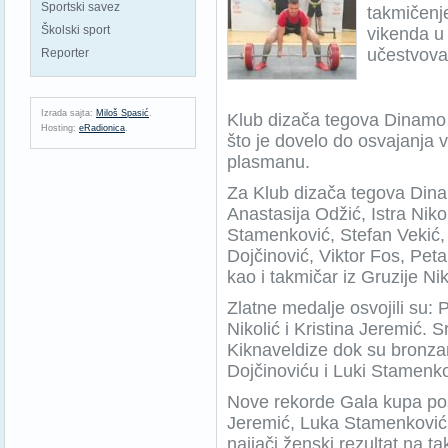
Sportski savez
takmičenj
Školski sport
vikenda u
učestvoval
Reporter
Izrada sajta:
Miloš Spasić
.
Klub dizača tegova Dinamo 
Hosting:
eRadionica
.
što je dovelo do osvajanja 
plasmanu.
Za Klub dizača tegova Dinam
Anastasija Odžić, Istra Niko
Stamenković, Stefan Vekić,
Dojčinović, Viktor Fos, Peta
kao i takmičar iz Gruzije Ni
Zlatne medalje osvojili su: 
Nikolić i Kristina Jeremić. S
Kiknaveldize dok su bronzana
Dojčinoviću i Luki Stamenk
Nove rekorde Gala kupa post
Jeremić, Luka Stamenković ka
najjači ženski rezultat na t