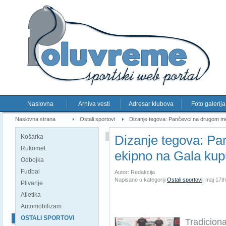
Naslovna
Arhiva vesti
Adresar klubova
Foto galerija
Naslovna strana
Ostali sportovi
Dizanje tegova: Pančevci na drugom m
Dizanje tegova: P
Košarka
Rukomet
ekipno na Gala kup
Odbojka
Fudbal
Autor: Redakcija
Napisano u kategoriji
Ostali sportovi
,
maj 17th
Plivanje
Atletika
Automobilizam
OSTALI SPORTOVI
Tradiciona