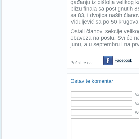
gađanju iz pištolja velikog 
blizu finala sa postignutih 
sa 83, i dvojica naših člano
Viduljević sa po 50 krugova
Ostali članovi sekcije veliko
obaveza na poslu. Svi će n
junu, a u septembru i na pr
Facebook
Pošaljite na:
Ostavite komentar
Va
Va
We