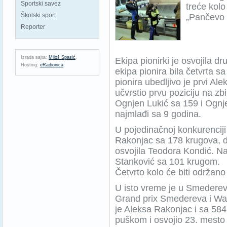
Sportski savez
treće kolo
Školski sport
„Pančevo 
Reporter
Izrada sajta:
Miloš Spasić
.
Ekipa pionirki je osvojila d
Hosting:
eRadionica
.
ekipa pionira bila četvrta s
pionira ubedljivo je prvi Al
učvrstio prvu poziciju na zbir
Ognjen Lukić sa 159 i Ognje
najmlađi sa 9 godina.
U pojedinačnoj konkurenciji 
Rakonjac sa 178 krugova, d
osvojila Teodora Kondić. Na
Stanković sa 101 krugom.
Četvrto kolo će biti održan
U isto vreme je u Smedere
Grand prix Smedereva i Wal
je Aleksa Rakonjac i sa 5
puškom i osvojio 23. mesto 