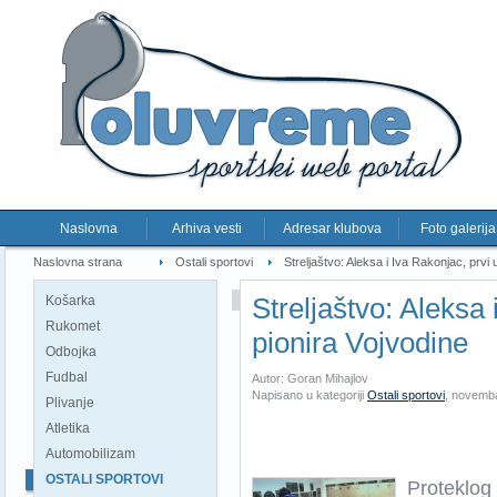
Naslovna
Arhiva vesti
Adresar klubova
Foto galerija
Naslovna strana
Ostali sportovi
Streljaštvo: Aleksa i Iva Rakonjac, prvi u
Streljaštvo: Aleksa 
Košarka
Rukomet
pionira Vojvodine
Odbojka
Fudbal
Autor: Goran Mihajlov
Napisano u kategoriji
Ostali sportovi
,
novemba
Plivanje
Atletika
Automobilizam
OSTALI SPORTOVI
Proteklog