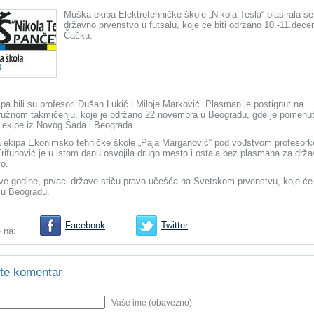
Muška ekipa Elektrotehničke škole „Nikola Tesla“ plasirala se
državno prvenstvo u futsalu, koje će biti održano 10.-11.dec
Čačku.
pa bili su profesori Dušan Lukić i Miloje Marković. Plasman je postignut na
užnom takmičenju, koje je održano 22.novembra u Beogradu, gde je pomenut
 ekipe iz Novog Sada i Beograda.
 ekipa Ekonimsko tehničke škole „Paja Marganović“ pod vođstvom profesork
Trifunović je u istom danu osvojila drugo mesto i ostala bez plasmana za drž
o.
ve godine, prvaci države stiču pravo učeśća na Svetskom prvenstvu, koje će 
 u Beogradu.
Facebook
Twitter
e na:
te komentar
Vaše ime (obavezno)