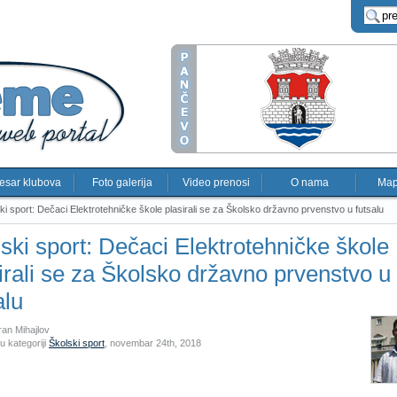
esar klubova
Foto galerija
Video prenosi
O nama
Map
ki sport: Dečaci Elektrotehničke škole plasirali se za Školsko državno prvenstvo u futsalu
ski sport: Dečaci Elektrotehničke škole
irali se za Školsko državno prvenstvo u
alu
ran Mihajlov
u kategoriji
Školski sport
,
novembar 24th, 2018