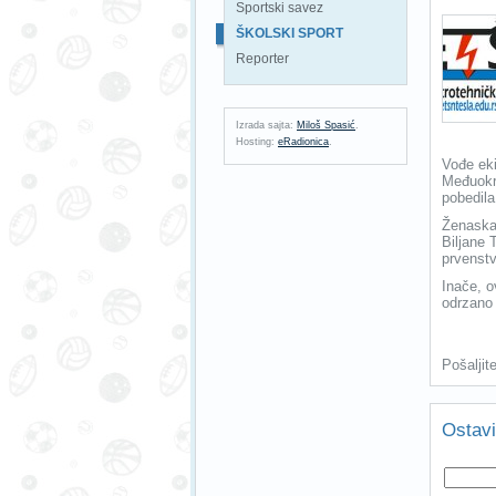
Sportski savez
ŠKOLSKI SPORT
Reporter
Izrada sajta:
Miloš Spasić
.
Hosting:
eRadionica
.
Vođe eki
Međuokr
pobedila
Ženaska
Biljane 
prvenstv
Inače, o
odrzano
Pošaljit
Ostavi