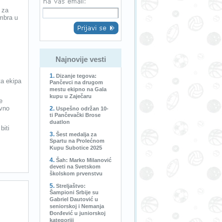
 za
embra u
Najnovije vesti
Dizanje tegova:
a ekipa
Pančevci na drugom
mestu ekipno na Gala
kupu u Zaječaru
e
avno
Uspešno održan 10-
ti Pančevački Brose
duatlon
biti
Šest medalja za
Spartu na Prolećnom
Kupu Subotice 2025
Šah: Marko Milanović
deveti na Svetskom
školskom prvenstvu
Streljaštvo:
Šampioni Srbije su
Gabriel Dautović u
seniorskoj i Nemanja
Đorđević u juniorskoj
kategoriji