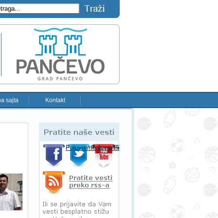
a sajta
Kontakt
Pratite naše vesti
Poluvreme.rs na Facebooku-u
Poluvreme.rs na Twitter-u
Poluvreme.rs na YouTube-u
Pratite sportske vesti preko RSS-a