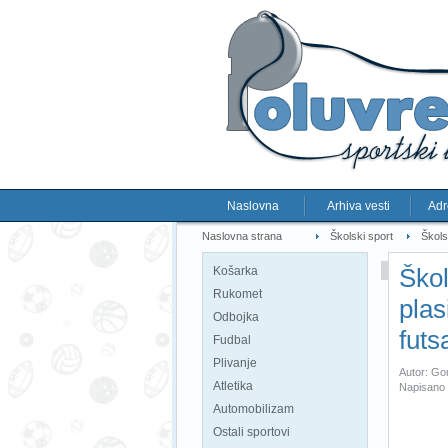
Naslovna
Arhiva vesti
Adr
Naslovna strana
Školski sport
Škols
Škol
Košarka
Rukomet
plas
Odbojka
futs
Fudbal
Plivanje
Autor: Go
Atletika
Napisano 
Automobilizam
Ostali sportovi