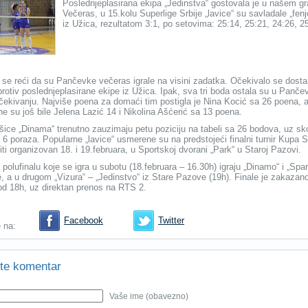
Poslednjeplasirana ekipa „Jedinstva“ gostovala je u našem gr
Večeras, u 15.kolu Superlige Srbije „lavice“ su savladale „fen
iz Užica, rezultatom 3:1, po setovima: 25:14, 25:21, 24:26, 2
e reći da su Pančevke večeras igrale na visini zadatka. Očekivalo se dosta
protiv poslednjeplasirane ekipe iz Užica. Ipak, sva tri boda ostala su u Panče
ekivanju. Najviše poena za domaći tim postigla je Nina Kocić sa 26 poena, 
ne su još bile Jelena Lazić 14 i Nikolina Ašćerić sa 13 poena.
ice „Dinama“ trenutno zauzimaju petu poziciju na tabeli sa 26 bodova, uz sk
 6 poraza. Popularne „lavice“ usmerene su na predstojeći finalni turnir Kupa Sr
biti organizovan 18. i 19.februara, u Sportskoj dvorani „Park“ u Staroj Pazovi.
polufinalu koje se igra u subotu (18.februara – 16.30h) igraju „Dinamo“ i „Spar
, a u drugom „Vizura“ – „Jedinstvo“ iz Stare Pazove (19h). Finale je zakazan
od 18h, uz direktan prenos na RTS 2.
Facebook
Twitter
e na:
te komentar
Vaše ime (obavezno)