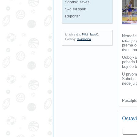
Sportski savez
Školski sport
Reporter
Izrada sajta:
Miloš Spasić
.
Nemože s
Hosting:
eRadionica
.
izdanje 
prema oč
dvocifre
Odbojkaš
pobeda i
koji će 
U prvom 
Subotice
nedelju 
Pošaljit
Ostavi