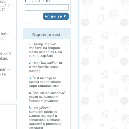
adu.
jeraša“
5:21.
 bolje
Najnovije vesti
vu,
a
Dizanje tegova:
Pančevci na drugom
mestu ekipno na Gala
or od 9
kupu u Zaječaru
bije,
Uspešno održan 10-
ti Pančevački Brose
tak“ iz
duatlon
o za
Šest medalja za
Spartu na Prolećnom
Kupu Subotice 2025
Šah: Marko Milanović
deveti na Svetskom
školskom prvenstvu
Streljaštvo:
Šampioni Srbije su
Gabriel Dautović u
seniorskoj i Nemanja
Đorđević u juniorskoj
kategoriji