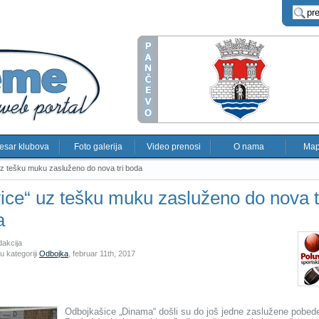
esar klubova
Foto galerija
Video prenosi
O nama
Map
uz tešku muku zasluženo do nova tri boda
ice“ uz tešku muku zasluženo do nova t
a
dakcija
u kategoriji
Odbojka
,
februar 11th, 2017
Odbojkašice „Dinama“ došli su do još jedne zaslužene pobed