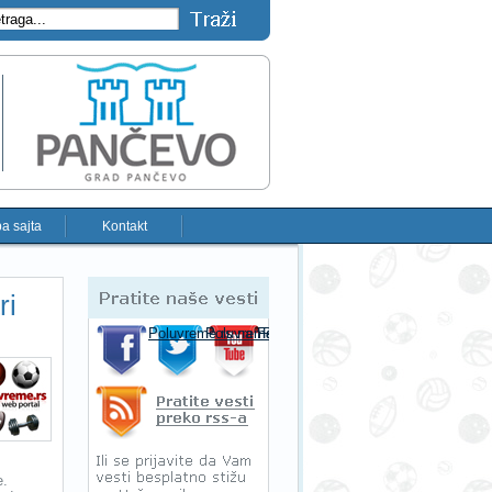
a sajta
Kontakt
Pratite naše vesti
ri
Poluvreme.rs na Facebooku-u
Poluvreme.rs na Twitter-u
Poluvreme.rs na YouTube-u
Pratite sportske vesti preko RSS-a
e.