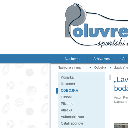
Naslovna
Arhiva vesti
Adr
Naslovna strana
Odbojka
„Lavice“ 
„Lav
Košarka
Rukomet
bod
ODBOJKA
Fudbal
Autor: Re
Napisano 
Plivanje
Atletika
Automobilizam
Ostali sportovi