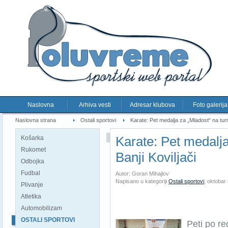
Naslovna
Arhiva vesti
Adresar klubova
Foto galerija
Naslovna strana
Ostali sportovi
Karate: Pet medalja za „Mladost“ na turni
Karate: Pet medalja
Košarka
Rukomet
Banji Koviljači
Odbojka
Fudbal
Autor: Goran Mihajlov
Napisano u kategoriji
Ostali sportovi
,
oktobar 
Plivanje
Atletika
Automobilizam
OSTALI SPORTOVI
Peti po re