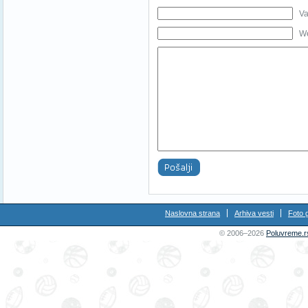
Va
We
Naslovna strana
Arhiva vesti
Foto g
© 2006–2026
Poluvreme.r