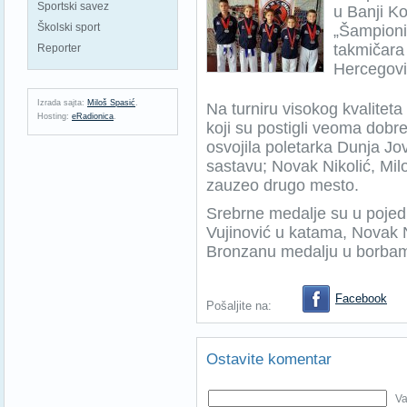
Sportski savez
u Banji Ko
Školski sport
„Šampioni“
takmičara 
Reporter
Hercegovin
Izrada sajta:
Miloš Spasić
.
Na turniru visokog kvaliteta 
Hosting:
eRadionica
.
koji su postigli veoma dobr
osvojila poletarka Dunja Jo
sastavu; Novak Nikolić, Miloš
zauzeo drugo mesto.
Srebrne medalje su u pojedi
Vujinović u katama, Novak N
Bronzanu medalju u borbama
Facebook
Pošaljite na:
Ostavite komentar
Va