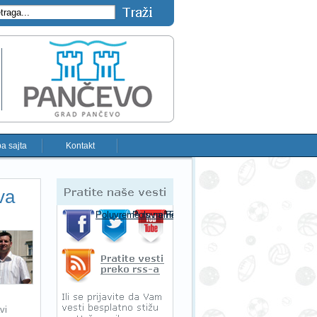
a sajta
Kontakt
Pratite naše vesti
va
Poluvreme.rs na Facebooku-u
Poluvreme.rs na Twitter-u
Poluvreme.rs na YouTube-u
Pratite sportske vesti preko RSS-a
vi