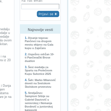
e,
medalju
Najnovije vesti
dalje u
medalje
Dizanje tegova:
. Na ovom
Pančevci na drugom
kitan.
mestu ekipno na Gala
kupu u Zaječaru
Uspešno održan 10-
 i na
ti Pančevački Brose
ra iz 20
duatlon
Šest medalja za
Spartu na Prolećnom
Kupu Subotice 2025
Šah: Marko Milanović
deveti na Svetskom
 i Dunja
školskom prvenstvu
njen
katama
Streljaštvo:
Šampioni Srbije su
re je na
Gabriel Dautović u
seniorskoj i Nemanja
Đorđević u juniorskoj
kategoriji