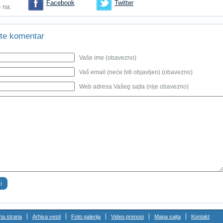
Facebook
Twitter
e na:
te komentar
Vaše ime (obavezno)
Vaš email (neće biti objavljen) (obavezno)
Web adresa Vašeg sajta (nije obavezno)
na strana
Arhiva vesti
Foto galerija
Video prenosi
Mapa sajta
Kontakt