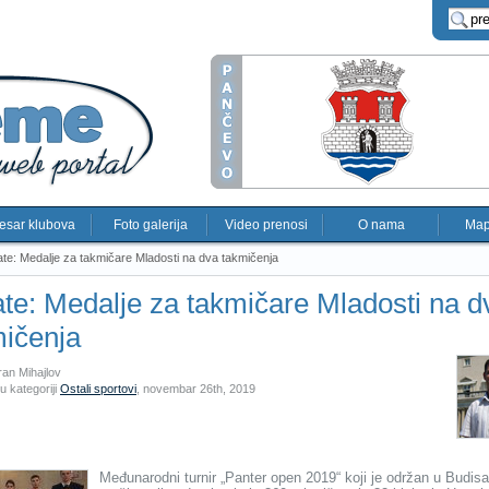
esar klubova
Foto galerija
Video prenosi
O nama
Map
te: Medalje za takmičare Mladosti na dva takmičenja
te: Medalje za takmičare Mladosti na d
mičenja
ran Mihajlov
u kategoriji
Ostali sportovi
,
novembar 26th, 2019
Međunarodni turnir „Panter open 2019“ koji je održan u Budisa