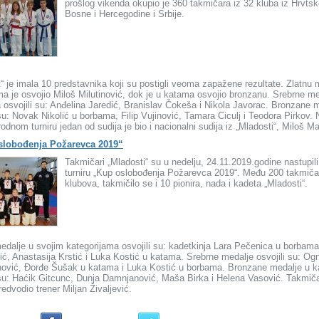
prošlog vikenda okupio je 360 takmičara iz 32 kluba iz Hrvtsk
Bosne i Hercegodine i Srbije.
“ je imala 10 predstavnika koji su postigli veoma zapažene rezultate. Zlatnu 
a je osvojio Miloš Milutinović, dok je u katama osvojio bronzanu. Srebrne me
osvojili su: Anđelina Jaredić, Branislav Čokeša i Nikola Javorac. Bronzane 
 su: Novak Nikolić u borbama, Filip Vujinović, Tamara Ciculj i Teodora Pirkov
dnom turniru jedan od sudija je bio i nacionalni sudija iz „Mladosti“, Miloš Ma
lobođenja Požarevca 2019“
Takmičari „Mladosti“ su u nedelju, 24.11.2019.godine nastupili
turniru „Kup oslobođenja Požarevca 2019“. Među 200 takmiča
klubova, takmičilo se i 10 pionira, nada i kadeta „Mladosti“.
edalje u svojim kategorijama osvojili su: kadetkinja Lara Pečenica u borbama
ć, Anastasija Krstić i Luka Kostić u katama. Srebrne medalje osvojili su: Og
ović, Đorđe Šušak u katama i Luka Kostić u borbama. Bronzane medalje u 
 su: Haćik Gitcunc, Dunja Damnjanović, Maša Birka i Helena Vasović. Takmiča
redvodio trener Miljan Živaljević.