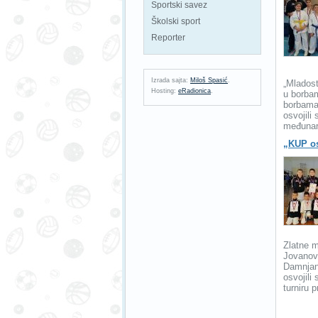
Sportski savez
Školski sport
Reporter
Izrada sajta:
Miloš Spasić
.
„Mladost
Hosting:
eRadionica
.
u borbam
borbama 
osvojili
međunaro
„KUP os
Zlatne m
Jovanovi
Damnjan
osvojili
turniru p