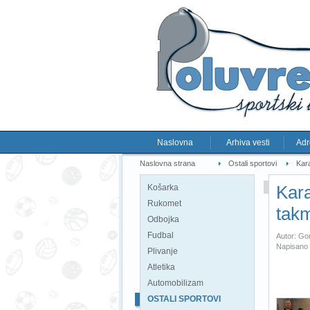
Naslovna
Arhiva vesti
Adr
Naslovna strana
Ostali sportovi
Kara
Kara
Košarka
Rukomet
tak
Odbojka
Fudbal
Autor: Go
Napisano 
Plivanje
Atletika
Automobilizam
OSTALI SPORTOVI