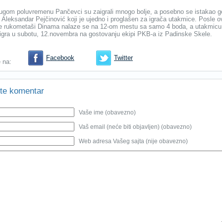
rugom poluvremenu Pančevci su zaigrali mnogo bolje, a posebno se istakao 
Aleksandar Pejčinović koji je ujedno i proglašen za igrača utakmice. Posle o
e rukometaši Dinama nalaze se na 12-om mestu sa samo 4 boda, a utakmicu
gra u subotu, 12.novembra na gostovanju ekipi PKB-a iz Padinske Skele.
Facebook
Twitter
e na:
te komentar
Vaše ime (obavezno)
Vaš email (neće biti objavljen) (obavezno)
Web adresa Vašeg sajta (nije obavezno)