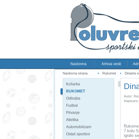
Naslovna
Arhiva vesti
Adr
Naslovna strana
Rukomet
Dinamo se
Dina
Košarka
RUKOMET
Autor: Re
Odbojka
Napisano 
Fudbal
Plivanje
Atletika
Rukomet
Automobilizam
7.kolu S
Ostali sportovi
igralo s