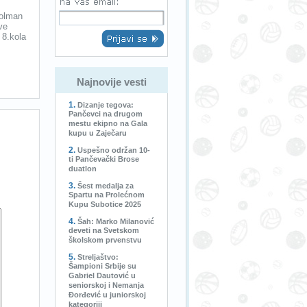
golman
ve
 8.kola
Najnovije vesti
Dizanje tegova:
Pančevci na drugom
mestu ekipno na Gala
kupu u Zaječaru
Uspešno održan 10-
ti Pančevački Brose
duatlon
Šest medalja za
Spartu na Prolećnom
Kupu Subotice 2025
Šah: Marko Milanović
deveti na Svetskom
školskom prvenstvu
Streljaštvo:
Šampioni Srbije su
Gabriel Dautović u
seniorskoj i Nemanja
Đorđević u juniorskoj
kategoriji