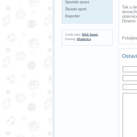
Sportski savez
Tek u d
Školski sport
domaćih 
Reporter
utakmic
Dinamo i
Izrada sajta:
Miloš Spasić
.
Pošaljit
Hosting:
eRadionica
.
Ostavi