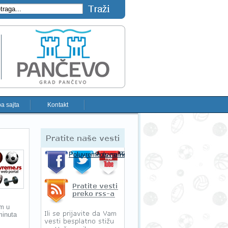
a sajta
Kontakt
Pratite naše vesti
Poluvreme.rs na Facebooku-u
Poluvreme.rs na Twitter-u
Poluvreme.rs na YouTube-u
Pratite sportske vesti preko RSS-a
om u
minuta