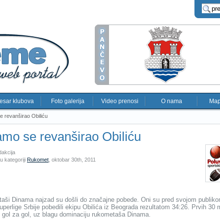
esar klubova
Foto galerija
Video prenosi
O nama
Map
 revanširao Obiliću
mo se revanširao Obiliću
dakcija
u kategoriji
Rukomet
,
oktobar 30th, 2011
aši Dinama najzad su došli do značajne pobede. Oni su pred svojom publik
uperlige Srbije pobedili ekipu Obilića iz Beograda rezultatom 34:26. Prvih 30 
e gol za gol, uz blagu dominaciju rukometaša Dinama.