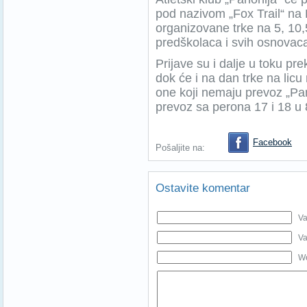
pod nazivom „Fox Trail“ na
organizovane trke na 5, 10,5
predškolaca i svih osnova
Prijave su i dalje u toku pr
dok će i na dan trke na lic
one koji nemaju prevoz „Pa
prevoz sa perona 17 i 18 u
Facebook
Pošaljite na:
Ostavite komentar
Va
Va
We