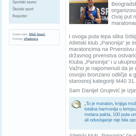
Sportski savez
Beogradsk
Školski sport
organizov
Ovaj put 
Reporter
maratonac
Izrada sajta:
Miloš Spasić
.
I ovoga puta lepa slika Srb
Hosting:
eRadionica
.
Atletski klub „Panonija“ je
maratoncima na Prvenstvu dr
državnog prvenstva ostvario
Kluba „Panonija“ i u ukupn
Važno je napomenuti da je u
osvojio bronzano odličje a 
starosnoj kategoriji M40 3
Sam Danijel Grujević je izja
„To je maraton, knjiga mož
totalna harmonija u tempu,
metara pakla, 100 puta um
ali odustajanje nije bila o
Atletski klub „Panonija“ će p