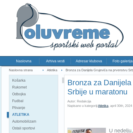
Naslovna
Arhiva vesti
Adresar klubova
Foto galerija
Naslovna strana
Atletika
Bronza za Danijela Grujevića na prvenstvu Srb
Bronza za Danijela
Košarka
Rukomet
Srbije u maratonu
Odbojka
Fudbal
Autor: Redakcija
Napisano u kategoriji
Atletika
,
april 30th, 2024
Plivanje
ATLETIKA
Automobilizam
Ostali sportovi
U nedelju