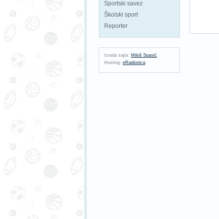
Sportski savez
Školski sport
Reporter
Izrada sajta:
Miloš Spasić
.
Hosting:
eRadionica
.