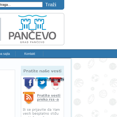
a sajta
Kontakt
Pratite naše vesti
Poluvreme.rs na Facebooku-u
Poluvreme.rs na Twitter-u
Poluvreme.rs na YouTube-u
Pratite sportske vesti preko RSS-a