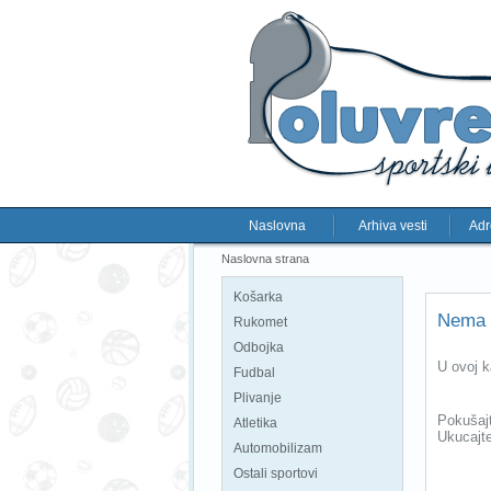
Naslovna
Arhiva vesti
Adr
Naslovna strana
Košarka
Nema 
Rukomet
Odbojka
U ovoj k
Fudbal
Plivanje
Pokušajt
Atletika
Ukucajte
Automobilizam
Ostali sportovi