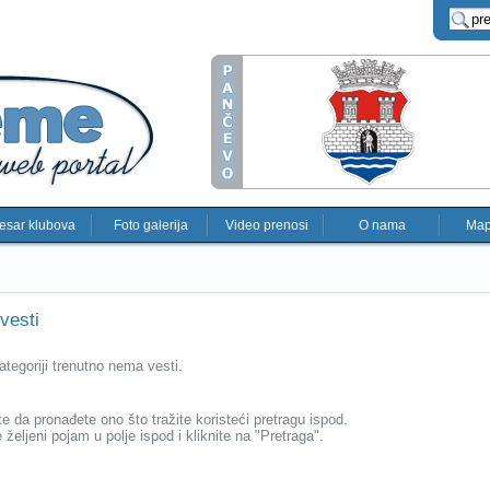
esar klubova
Foto galerija
Video prenosi
O nama
Map
vesti
ategoriji trenutno nema vesti.
e da pronađete ono što tražite koristeći pretragu ispod.
 željeni pojam u polje ispod i kliknite na "Pretraga".