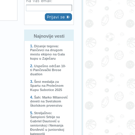
Najnovije vesti
Dizanje tegova:
Pančevci na drugom
mestu ekipno na Gala
kupu u Zaječaru
Uspešno održan 10-
ti Pančevački Brose
duatlon
Šest medalja za
Spartu na Prolećnom
Kupu Subotice 2025
Šah: Marko Milanović
deveti na Svetskom
školskom prvenstvu
Streljaštvo:
Šampioni Srbije su
Gabriel Dautović u
seniorskoj i Nemanja
Đorđević u juniorskoj
kategoriji