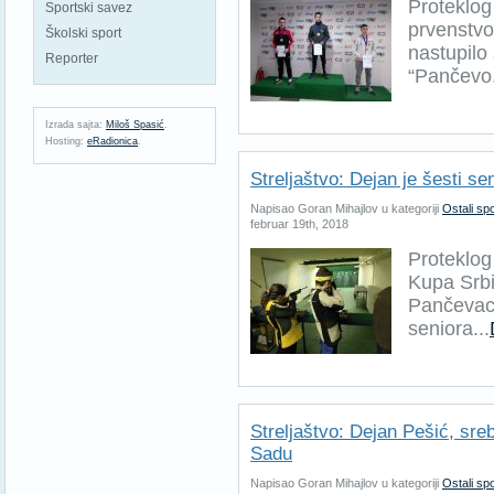
Proteklo
Sportski savez
prvenstvo
Školski sport
nastupilo
Reporter
“Pančevo.
Izrada sajta:
Miloš Spasić
.
Hosting:
eRadionica
.
Streljaštvo: Dejan je šesti se
Napisao Goran Mihajlov u kategoriji
Ostali spo
februar 19th, 2018
Proteklog
Kupa Srbi
Pančevac 
seniora...
Streljaštvo: Dejan Pešić, sr
Sadu
Napisao Goran Mihajlov u kategoriji
Ostali spo