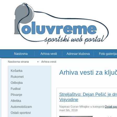
Naslovna
Arhiva vesti
Adresar klubova
Foto galerija
Naslovna strana
Arhiva vesti
Arhiva vesti za klju
Košarka
Rukomet
Odbojka
Fudbal
Streljaštvo: Dejan Pešić je dru
Plivanje
Vojvodine
Atletika
Automobilizam
Napisao Goran Mihajlov u kategoriji
Ostali spo
mart 5th, 2018
Ostali sportovi