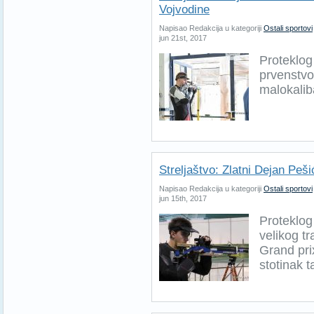
Vojvodine
Napisao Redakcija u kategoriji
Ostali sportovi
jun 21st, 2017
Proteklo
prvenstvo
malokalib
Streljaštvo: Zlatni Dejan Pe
Napisao Redakcija u kategoriji
Ostali sportovi
jun 15th, 2017
Proteklog
velikog t
Grand pri
stotinak t