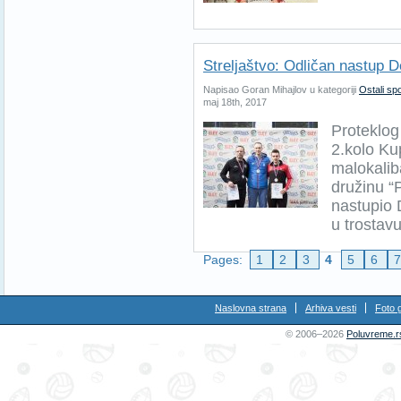
Streljaštvo: Odličan nastup
Napisao Goran Mihajlov u kategoriji
Ostali spo
maj 18th, 2017
Proteklog
2.kolo Ku
malokalib
družinu “
nastupio
u trostavu
Pages:
1
2
3
4
5
6
Naslovna strana
Arhiva vesti
Foto g
© 2006–2026
Poluvreme.r