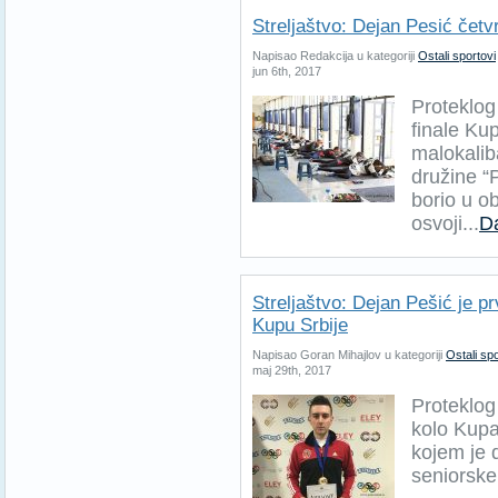
Streljaštvo: Dejan Pesić četvr
Napisao Redakcija u kategoriji
Ostali sportovi
jun 6th, 2017
Proteklo
finale Ku
malokaliba
družine “
borio u o
osvoji...
Da
Streljaštvo: Dejan Pešić je p
Kupu Srbije
Napisao Goran Mihajlov u kategoriji
Ostali spo
maj 29th, 2017
Proteklog
kolo Kupa
kojem je 
seniorske 