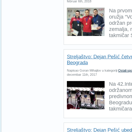
februar 6th, 2018
Na prvom
oružja “V
održan pr
zemalja, n
takmičar 
Streljaštvo: Dejan Pešić četv
Beograda
Napisao Goran Mihajlov u kategoriji
Ostali spo
decembar 11th, 2017
Na 42.Int
održanom
predivno
Beogradu,
takmičara
Streljaštvo: Dejan Pešić ubed