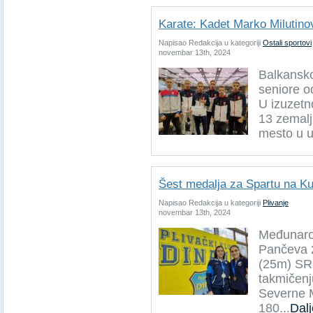
Karate: Kadet Marko Milutinov
Napisao Redakcija u kategoriji
Ostali sportovi
novembar 13th, 2024
Balkansko
seniore o
U izuzetn
13 zemalj
mesto u u
Šest medalja za Spartu na K
Napisao Redakcija u kategoriji
Plivanje
novembar 13th, 2024
Međunarod
Pančeva 
(25m) SRC
takmičenj
Severne M
180...
Dalj