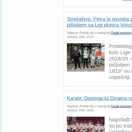
Streljaštvo: Petra je osvojila
pištoljem na Ligi pionira Vojv
Napisao Redakcija u kategoriji
Ostali sportovi
oktobar 29th, 2024
Proteklog
kolo Lige
2024/25. 
pištoljem
1813” su 
uspešniji..
Karate: Dominacija Dinama n
Napisao Redakcija u kategoriji
Ostali sportovi
oktobar 29th, 2024
Najmlađi 
su po trad