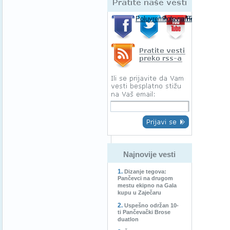
Poluvreme.rs na Facebooku-u
Poluvreme.rs na Twitte
Poluvreme.rs
Pratite spor
Najnovije vesti
Dizanje tegova:
Pančevci na drugom
mestu ekipno na Gala
kupu u Zaječaru
Uspešno održan 10-
ti Pančevački Brose
duatlon