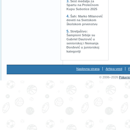
Šest medalja za
Spartu na Prolećnom
Kupu Subotice 2025
Šah: Marko Milanović
deveti na Svetskom
školskom prvenstvu
Streljaštvo:
Šampioni Srbije su
Gabriel Dautović u
seniorskoj i Nemanja
Đorđević u juniorskoj
kategoriji
Naslovna strana
Arhiva vesti
F
© 2006–2026
Poluvre