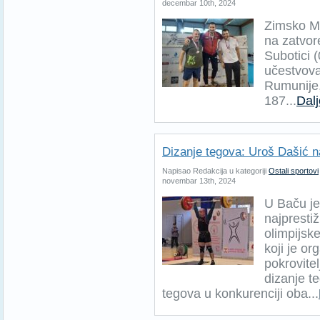
decembar 10th, 2024
Zimsko Ma
na zatvo
Subotici 
učestvova
Rumunije,
187...
Dalj
Dizanje tegova: Uroš Dašić n
Napisao Redakcija u kategoriji
Ostali sportovi
novembar 13th, 2024
U Baču j
najprestiž
olimpijsk
koji je o
pokrovite
dizanje te
tegova u konkurenciji oba...