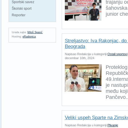
trajanju
Sportski savez
šahovska 
Školski sport
junior che
Reporter
Izrada sajta:
Miloš Spasić
.
Hosting:
eRadionica
.
Streljastvo: Iva Rakonjac, do
Beograda
Napisao Redakcija u kategoriji
Ostali sportovi
decembar 10th, 2024
Proteklog
Republičk
49.Intern
je nastup
među koji
Pančevo..
Veliki uspeh Sparte na Zims
Napisao Redakcija u kategoriji
Plivanje