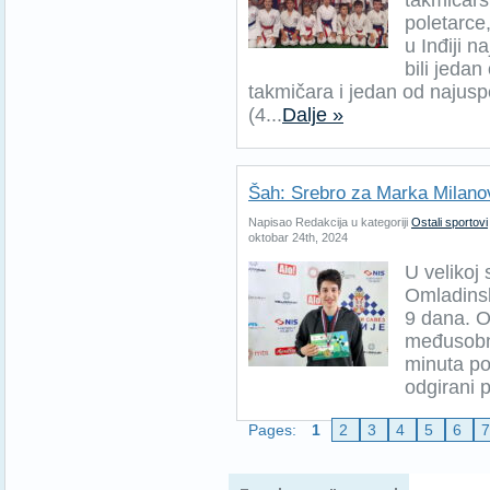
takmičars
poletarce,
u Inđiji 
bili jeda
takmičara i jedan od najusp
(4...
Dalje »
Šah: Srebro za Marka Milan
Napisao Redakcija u kategoriji
Ostali sportovi
oktobar 24th, 2024
U velikoj 
Omladinsk
9 dana. O
međusobno
minuta po
odgirani 
Pages:
1
2
3
4
5
6
Pratite naše 