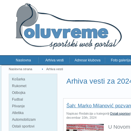
Naslovna
Arhiva vesti
Adresar klubova
Foto galerija
Naslovna strana
Arhiva vesti
Arhiva vesti za 202
Košarka
Rukomet
Odbojka
Fudbal
Šah: Marko Milanović pozvan 
Plivanje
Atletika
Napisao Redakcija u kategoriji
Ostali sportovi
decembar 10th, 2024
Automobilizam
U Novom S
Ostali sportovi