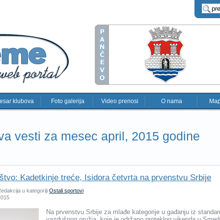
esar klubova
Foto galerija
Video prenosi
O nama
Map
va vesti za mesec april, 2015 godine
aštvo: Kadetkinje treće, Isidora četvrta na prvenstvu Srbije
edakcija u kategoriji
Ostali sportovi
 2015
Na prvenstvu Srbije za mlađe kategorije u gađanju iz standa
vazdušnog oružja, koje je održano proteklog vikenda u Smed