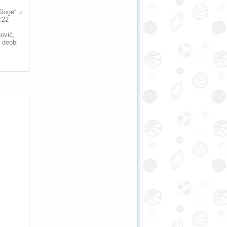
Sloge“ u
:22
nović,
 deobi