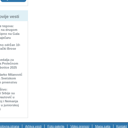
vije vesti
e tegova:
i na drugom
ipno na Gala
aječaru
no održan 10-
vački Brose
edalja za
a Prolećnom
botice 2025
arko Milanović
a Svetskom
m prvenstvu
aštvo:
 Srbije su
Dautović u
oj i Nemanja
 u juniorskoj
i
slovna strana
Arhiva vesti
Foto galerija
Video prenosi
Mapa sajta
Kontakt