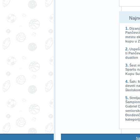
Najno
Dizanj
Pančevc
mestu ek
kupu u Z
Uspeš
ti Panče
duatlon
Šest m
Spartu n
Kupu Su
Šah: M
deveti n
školsko
Strelj
Šampioni
Gabriel 
seniorsk
Đorđević
kategorij
Na