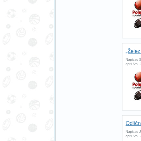
„Želez
Napisao S
april 5th,
Odličn
Napisao J
april 5th,