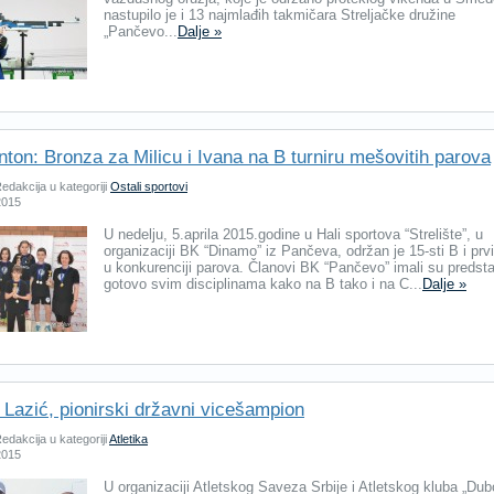
nastupilo je i 13 najmlađih takmičara Streljačke družine
„Pančevo...
Dalje »
ton: Bronza za Milicu i Ivana na B turniru mešovitih parova
edakcija u kategoriji
Ostali sportovi
 2015
U nedelju, 5.aprila 2015.godine u Hali sportova “Strelište”, u
organizaciji BK “Dinamo” iz Pančeva, održan je 15-sti B i prvi
u konkurenciji parova. Članovi BK “Pančevo” imali su predst
gotovo svim disciplinama kako na B tako i na C...
Dalje »
 Lazić, pionirski državni vicešampion
edakcija u kategoriji
Atletika
 2015
U organizaciji Atletskog Saveza Srbije i Atletskog kluba „Du