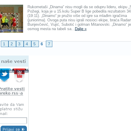
Rukometaši „Dinama“ nisu mogli da se odupru lideru, ekipu „
Požegi, koja je u 15.kolu Super B lige pobedila rezultatom 34
(19:11). „Dinamo“ je pružio više od igre sa mlađim igračima
(juniorima). Ovoga puta nisu igrali nosioci ekipe, braća Rada
Bunjevčević, Vujić, Subotić i golman Mitanovski. „Dinamo“ je
osmog mesta na tabeli sa...
Dalje »
1
2
3
4
5
6
7
Pratite naše vesti
oluvreme.rs na Facebooku-u
Poluvreme.rs na Twitter-u
Poluvreme.rs na YouTube-u
Pratite sportske vesti preko RSS-a