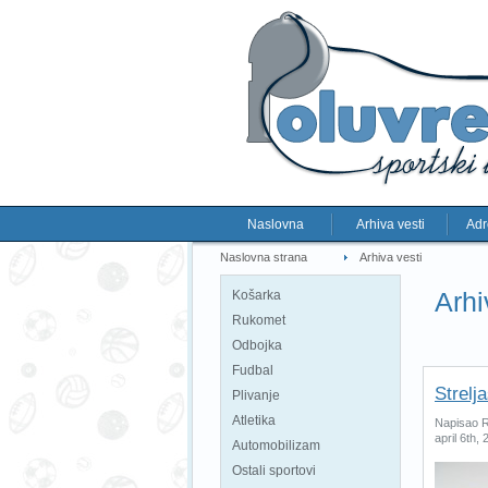
Naslovna
Arhiva vesti
Adr
Naslovna strana
Arhiva vesti
Arhi
Košarka
Rukomet
Odbojka
Fudbal
Strelj
Plivanje
Atletika
Napisao R
april 6th,
Automobilizam
Ostali sportovi