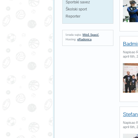
Sportski savez
Školski sport
Reporter
Izrada sajta:
Miloš Spasić
.
Hosting:
eRadionica
.
Badmin
Napisao R
april 6th,
Stefan
Napisao R
april 6th,