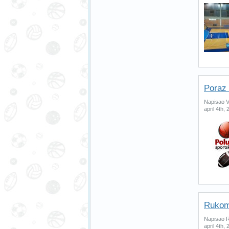
Poraz 
Napisao Vl
april 4th,
Rukome
Napisao R
april 4th,