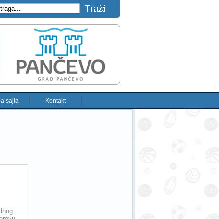
a sajta
Kontakt
rdnog
erevu,