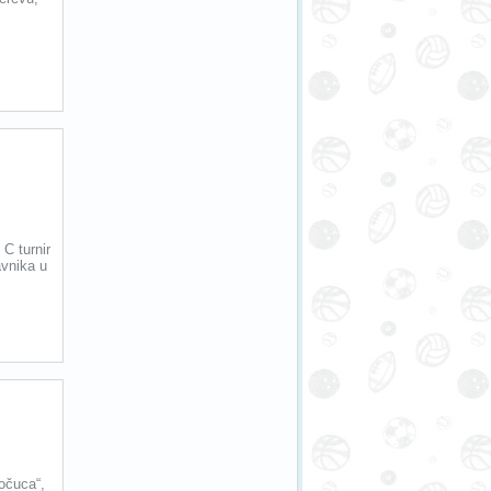
 C turnir
avnika u
bočuca“,