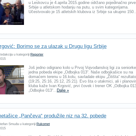
u Leskovcu je 4.aprila 2015.godine održano pojedinačno prv
Srbije u atletskom hodanju na putu, u svim kategorijama.
Učestvovalo je 15 atletskih klubova iz Srbije sa ukupno 150..
rgović: Borimo se za ulazak u Drugu ligu Srbije
edakcija u kategoriji
Reporter
 2015
Još jedno odigrano kolo u Prvoj Vojvođanskoj ligi za seniorke,
jedna pobeda ekipe „Odbojka 013“. Naše odbojkašice su na
domaćem terenu u 16.kolu, savladale ekipu „Žitišta“ rezultat
(19:25, 25:16, 25:12, 25:21). Evo šta o utakmici, ali i planov
kluba kaže Ivan Krgović, prvi čovek i trener OK „Odbojka 013
„Odbojke 013“...
Dalje »
tašice „Pančeva“ produžile niz na 32. pobede
tefan Smuđa u kategoriji
Rukomet
 2015