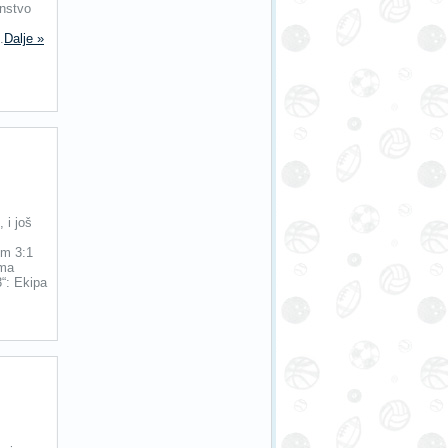
enstvo
.
Dalje »
 i još
om 3:1
ima
“: Ekipa