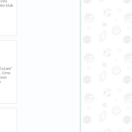
kviru
tni klub
Kozare“
, čime
orist
m