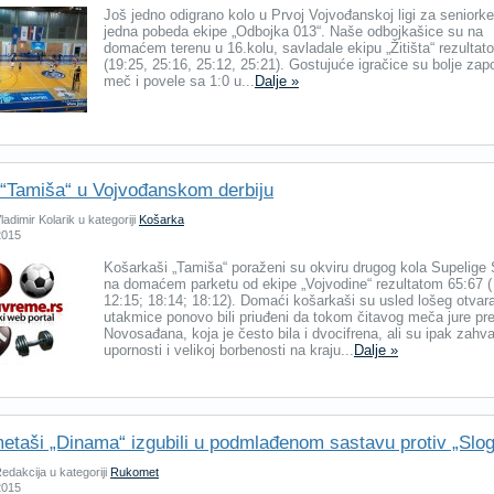
Još jedno odigrano kolo u Prvoj Vojvođanskoj ligi za seniorke,
jedna pobeda ekipe „Odbojka 013“. Naše odbojkašice su na
domaćem terenu u 16.kolu, savladale ekipu „Žitišta“ rezultat
(19:25, 25:16, 25:12, 25:21). Gostujuće igračice su bolje zap
meč i povele sa 1:0 u...
Dalje »
“Tamiša“ u Vojvođanskom derbiju
adimir Kolarik u kategoriji
Košarka
 2015
Košarkaši „Tamiša“ poraženi su okviru drugog kola Supelige 
na domaćem parketu od ekipe „Vojvodine“ rezultatom 65:67 (
12:15; 18:14; 18:12). Domaći košarkaši su usled lošeg otvar
utakmice ponovo bili priuđeni da tokom čitavog meča jure pr
Novosađana, koja je često bila i dvocifrena, ali su ipak zahva
upornosti i velikoj borbenosti na kraju...
Dalje »
taši „Dinama“ izgubili u podmlađenom sastavu protiv „Slo
edakcija u kategoriji
Rukomet
 2015