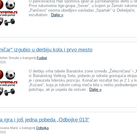
U pančevačkoj Hali sportova igran je južnobanatski derbi u o
Prve rukometne lige-grupa „Sever“, u kojem je Ženski rukome
„Pančevo“ veoma ubedljivo savladao „Spartak“ iz Debeljače,
rezultatom...
Dalje »
ničar“ izgubio u derbiju kola i prvo mesto
tefan Smuđa u kategoriji
Fudbal
 2015
U derbiju vrha tabele Banatske zone između „Železničara“ i „
iz Banatskog Velikog Sela, pobedu je odnela gostujuća ekipa
je i preuzela lidersku poziciju. Konačan rezultat bio je 2:1 u k
„Kozare“, koja je tokom celog meča bila u nešto podređenije
položaju, ali je uspela da ostvari...
Dalje »
a igra i još jedna pobeda „Odbojke 013“
ovana Marić u kategoriji
Odbojka
 2015