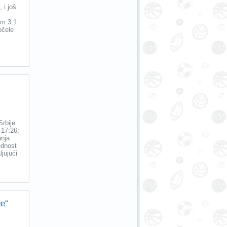
 i još
om 3:1
očele
Srbije
 17:26;
anja
ednost
ljujući
ge“