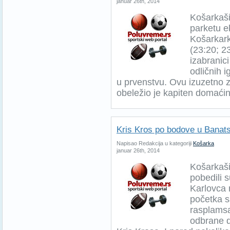
januar 26th, 2014
Košarkaš
parketu e
Košarkark
(23:20; 2
izabranici
odličnih 
u prvenstvu. Ovu izuzetno 
obeležio je kapiten domaćin
Kris Kros po bodove u Banats
Napisao Redakcija u kategoriji
Košarka
januar 26th, 2014
Košarkaši
pobedili 
Karlovca 
početka s
rasplamsa
odbrane d