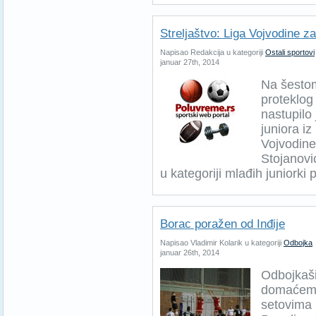
Streljaštvo: Liga Vojvodine za
Napisao Redakcija u kategoriji
Ostali sportovi
januar 27th, 2014
Na šestom
proteklog
nastupilo
juniora i
Vojvodine 
Stojanovi
u kategoriji mlađih juniorki 
Borac poražen od Inđije
Napisao Vladimir Kolarik u kategoriji
Odbojka
januar 26th, 2014
Odbojkaši
domaćem t
setovima 