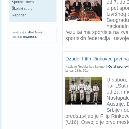
od 7. do 
Sportski savez
u pet spo
Školski sport
Izvršnog 
Reporter
Beogradu.
nacionalni
rezultatima sportista na z
Izrada sajta:
Miloš Spasić
.
Hosting:
eRadionica
.
sportskih federacija i usvoje
Džudo: Filip Rinkovec prvi n
Napisao Redakcija u kategoriji
Ostali sportovi
januar 28th, 2014
U subou, 
hali „Suti
održan me
Nastupalo
Austrije,
Srbije i 
predstavljao je Filip Rinkov
(U16). Osvojio je prvo mesto