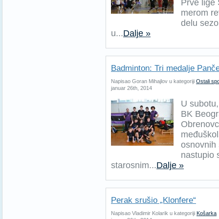
Prve lige 
merom rev
delu sezon
u...
Dalje »
Badminton: Tri medalje Panč
Napisao Goran Mihajlov u kategoriji
Ostali spo
januar 26th, 2014
U subotu,
BK Beogra
Obrenovcu
međuškols
osnovnih 
nastupio 
starosnim...
Dalje »
Perak srušio „Klonfere“
Napisao Vladimir Kolarik u kategoriji
Košarka