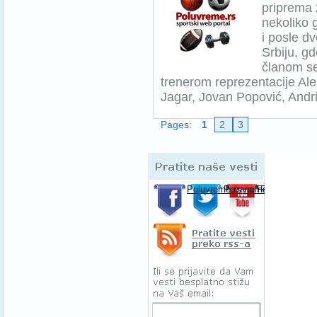
priprema 
nekoliko g
i posle d
Srbiju, g
članom se
trenerom reprezentacije Al
Jagar, Jovan Popović, Andrij
Pages:
1
2
3
Pratite naše 
Poluvreme.rs na Facebooku-u
Poluvreme.rs na Twitte
Poluvreme.rs
Pratite spor