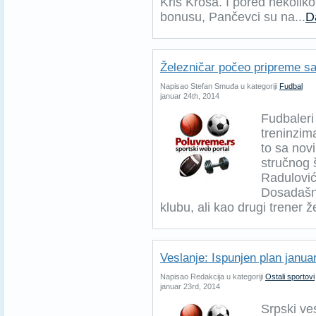
Kris Krosa. I pored nekoliko
bonusu, Pančevci su na...
D
Železničar počeo pripreme s
Napisao Stefan Smuđa u kategoriji
Fudbal
januar 24th, 2014
Fudbaleri
treninzim
to sa nov
stručnog 
Radulović,
Dosadašnj
klubu, ali kao drugi trener ž
Veslanje: Ispunjen plan janua
Napisao Redakcija u kategoriji
Ostali sportovi
januar 23rd, 2014
Srpski ves