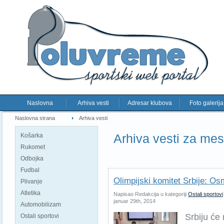
Naslovna
Arhiva vesti
Adresar klubova
Foto galerija
Naslovna strana
Arhiva vesti
Arhiva vesti za me
Košarka
Rukomet
Odbojka
Fudbal
Olimpijski komitet Srbije: Os
Plivanje
Atletika
Napisao Redakcija u kategoriji
Ostali sportovi
januar 29th, 2014
Automobilizam
Srbiju će
Ostali sportovi