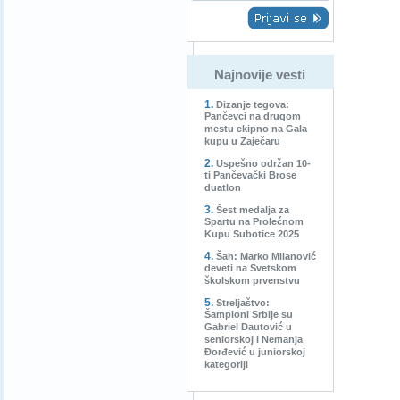
Najnovije vesti
Dizanje tegova:
Pančevci na drugom
mestu ekipno na Gala
kupu u Zaječaru
Uspešno održan 10-
ti Pančevački Brose
duatlon
Šest medalja za
Spartu na Prolećnom
Kupu Subotice 2025
Šah: Marko Milanović
deveti na Svetskom
školskom prvenstvu
Streljaštvo:
Šampioni Srbije su
Gabriel Dautović u
seniorskoj i Nemanja
Đorđević u juniorskoj
kategoriji