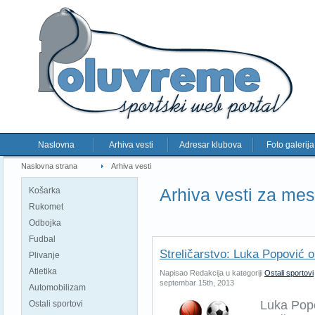
Naslovna
Arhiva vesti
Adresar klubova
Foto galerija
Naslovna strana
Arhiva vesti
Arhiva vesti za me
Košarka
Rukomet
Odbojka
Fudbal
Streličarstvo: Luka Popović o
Plivanje
Atletika
Napisao Redakcija u kategoriji
Ostali sportovi
septembar 15th, 2013
Automobilizam
Luka Popov
Ostali sportovi