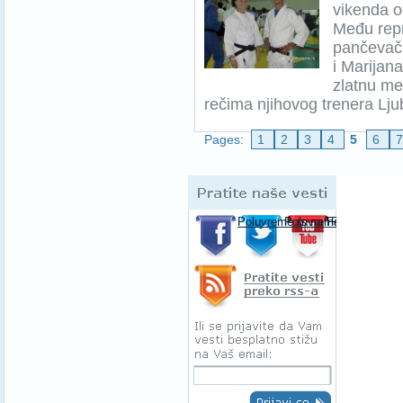
vikenda o
Među repre
pančevačk
i Marijana
zlatnu me
rečima njihovog trenera Lju
Pages:
1
2
3
4
5
6
Pratite naše 
Poluvreme.rs na Facebooku-u
Poluvreme.rs na Twitte
Poluvreme.rs
Pratite spor