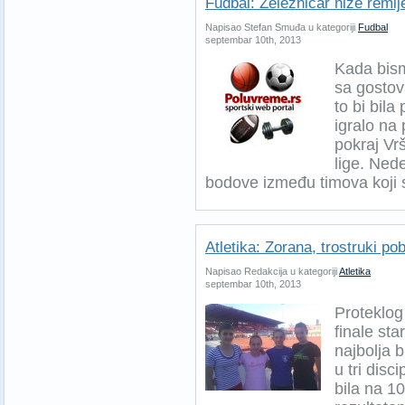
Fudbal: Železničar niže remij
Napisao Stefan Smuđa u kategoriji
Fudbal
septembar 10th, 2013
Kada bism
sa gostov
to bi bila
igralo na
pokraj Vr
lige. Ned
bodove između timova koji s
Atletika: Zorana, trostruki po
Napisao Redakcija u kategoriji
Atletika
septembar 10th, 2013
Proteklo
finale sta
najbolja b
u tri disc
bila na 1