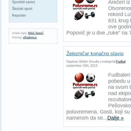
Arečeri i
Sportski savez
Otvorenom
Školski sport
rekord Lu
Reporter
631 krug k
ove godin
Popović je u dve „ruke“ na 
Izrada sajta:
Miloš Spasić
.
Hosting:
eRadionica
.
Železničar konačno slavio
Napisao Stefan Smuđa u kategoriji
Fudbal
septembar 15th, 2013
Fudbaleri
pobedu u 
na svom t
nad ekipo
rezultato
Pešovskog
poluvremena. Gosti, koji s
namerom da se...
Dalje »