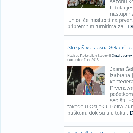
sezonu ko
U toku je
nastupi n
juniori će nastupiti na prven
pripremnim turnirima za...
Da
Streljaštvo: Jasna Šekarić i
Napisao Redakcija u kategoriji
Ostali sportovi
septembar 11th, 2013
Jasna Šek
izabrana 
konfedera
Prvenstva
početkom 
sedištu E
takođe u Osijeku, Petra Zub
puškom, dok su u u toku...
D