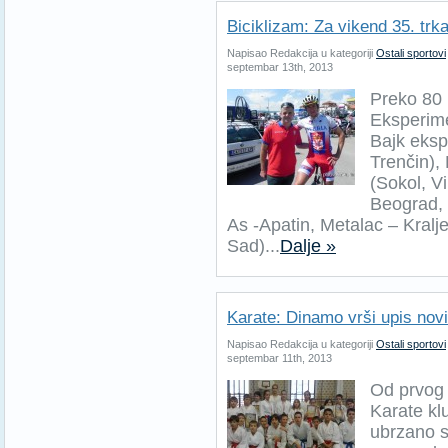
Biciklizam: Za vikend 35. trk
Napisao Redakcija u kategoriji
Ostali sportovi
septembar 13th, 2013
Preko 80 
Eksperime
Bajk eksp
Trenčin),
(Sokol, V
Beograd, 
As -Apatin, Metalac – Kralj
Sad)...
Dalje »
Karate: Dinamo vrši upis nov
Napisao Redakcija u kategoriji
Ostali sportovi
septembar 11th, 2013
Od prvog 
Karate k
ubrzano s