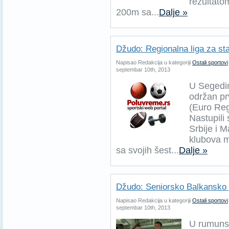
rezultatom
200m sa...
Dalje »
Džudo: Regionalna liga za star
Napisao Redakcija u kategoriji
Ostali sportovi
septembar 10th, 2013
U Segedin
održan prv
(Euro Reg
Nastupili
Srbije i M
klubova m
sa svojih šest...
Dalje »
Džudo: Seniorsko Balkansko
Napisao Redakcija u kategoriji
Ostali sportovi
septembar 10th, 2013
U rumuns