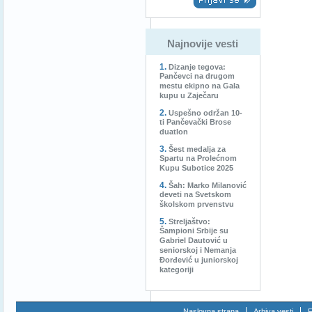
Najnovije vesti
Dizanje tegova:
Pančevci na drugom
mestu ekipno na Gala
kupu u Zaječaru
Uspešno održan 10-
ti Pančevački Brose
duatlon
Šest medalja za
Spartu na Prolećnom
Kupu Subotice 2025
Šah: Marko Milanović
deveti na Svetskom
školskom prvenstvu
Streljaštvo:
Šampioni Srbije su
Gabriel Dautović u
seniorskoj i Nemanja
Đorđević u juniorskoj
kategoriji
Naslovna strana
Arhiva vesti
F