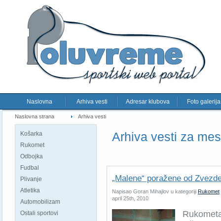
Naslovna
Arhiva vesti
Adresar klubova
Foto galerija
Naslovna strana
Arhiva vesti
Arhiva vesti za mes
Košarka
Rukomet
Odbojka
Fudbal
„Malene“ poražene od Zvezde
Plivanje
Atletika
Napisao Goran Mihajlov u kategoriji
Rukomet
april 25th, 2010
Automobilizam
Rukometa
Ostali sportovi