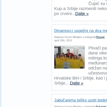
Čupić su 
Kup-a Srbije razmenili neko
po crveni...
Dalje »
Dinamovci uspešni na dva me
Napisao Goran Mihajlov u kategoriji
Plivanje
april 20th, 2010
Plivači p
dane vike
mitinga ko
međunarod
održan na
učestvova
Hrvatske BiH i Srbije, kao i
Srbije,...
Dalje »
Jabučanima teško uzeti bodo
Napisao Goran Mihajlov u kategoriji
Rukomet