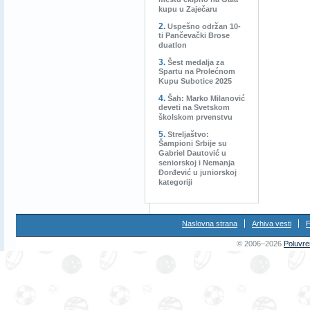
mestu ekipno na Gala
kupu u Zaječaru
Uspešno održan 10-
ti Pančevački Brose
duatlon
Šest medalja za
Spartu na Prolećnom
Kupu Subotice 2025
Šah: Marko Milanović
deveti na Svetskom
školskom prvenstvu
Streljaštvo:
Šampioni Srbije su
Gabriel Dautović u
seniorskoj i Nemanja
Đorđević u juniorskoj
kategoriji
Naslovna strana
Arhiva vesti
F
© 2006–2026
Poluvre