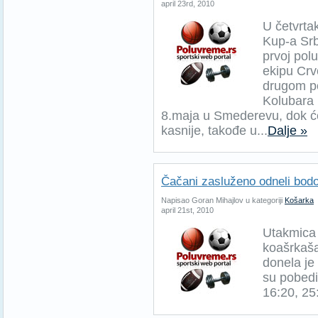
april 23rd, 2010
U četvrtak
Kup-a Srb
prvoj polu
ekipu Crv
drugom po
Kolubara 
8.maja u Smederevu, dok će
kasnije, takođe u...
Dalje »
Čačani zasluženo odneli bod
Napisao Goran Mihajlov u kategoriji
Košarka
april 21st, 2010
Utakmica 
koašrkaša
donela je
su pobedi
16:20, 25: