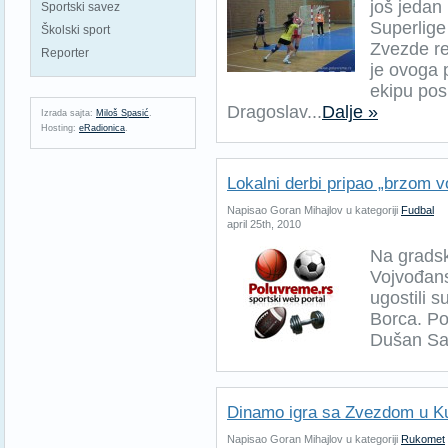
još jedan
Sportski savez
Superlige
Školski sport
Zvezde re
Reporter
je ovoga 
ekipu pos
Dragoslav...
Dalje »
Izrada sajta:
Miloš Spasić
.
Hosting:
eRadionica
.
Lokalni derbi pripao „brzom v
Napisao Goran Mihajlov u kategoriji
Fudbal
april 25th, 2010
Na gradsk
Vojvođans
ugostili s
Borca. Po
Dušan Sav
Dinamo igra sa Zvezdom u Ku
Napisao Goran Mihajlov u kategoriji
Rukomet