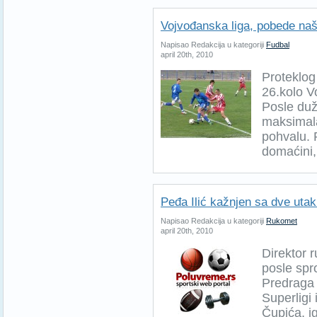
Vojvođanska liga, pobede naš
Napisao Redakcija u kategoriji
Fudbal
april 20th, 2010
Proteklog
26.kolo V
Posle duž
maksimala
pohvalu. 
domaćini,
Peđa Ilić kažnjen sa dve uta
Napisao Redakcija u kategoriji
Rukomet
april 20th, 2010
Direktor 
posle spr
Predraga 
Superligi
Čupića, ig