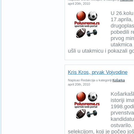
april 20th, 2010
U 26.kolu
17.aprila
drugoplas
pobedili 
prvog min
utakmica 
ušli u utakmicu i pokazali go
Kris Kros, prvak Vojvodine
Napisao Redakcija u kategoriji
Košarka
april 20th, 2010
Košarkaški
istoriji i
1998.godi
prvenstva 
kandidatu
ostvarilo
selekcijom, koji je počeo još