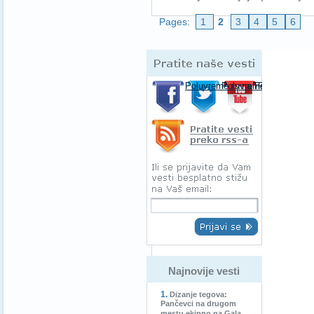
Pages:
1
2
3
4
5
6
Pratite naše 
Poluvreme.rs na Facebooku-u
Poluvreme.rs na Twitte
Poluvreme.rs
Pratite spor
Najnovije vesti
Dizanje tegova:
Pančevci na drugom